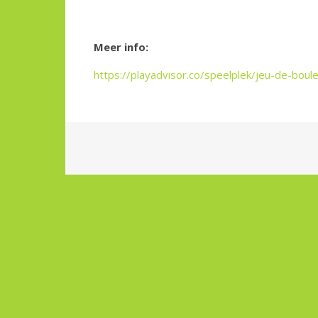
Meer info:
https://playadvisor.co/speelplek/jeu-de-bo
0
0
0
0