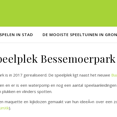
SPELEN IN STAD
DE MOOISTE SPEELTUINEN IN GRO
peelplek Bessemoerpark
k is in 2017 gerealiseerd. De speelplek ligt naast het nieuwe
Bu
rden en er is een waterpomp en nog een aantal speelaanleidinge
 plukken en vlinders spotten.
een maquette en kijkdozen gemaakt van hun ideeÃ«n over een zo
nLimXk
).