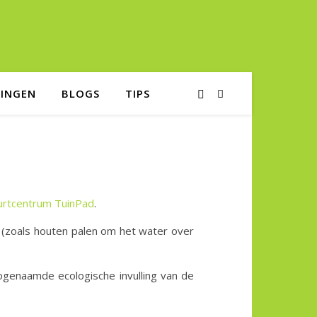
NINGEN
BLOGS
TIPS
urtcentrum TuinPad
.
n (zoals houten palen om het water over
genaamde ecologische invulling van de