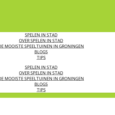
SPELEN IN STAD
OVER SPELEN IN STAD
DE MOOISTE SPEELTUINEN IN GRONINGEN
BLOGS
TIPS
SPELEN IN STAD
OVER SPELEN IN STAD
DE MOOISTE SPEELTUINEN IN GRONINGEN
BLOGS
TIPS