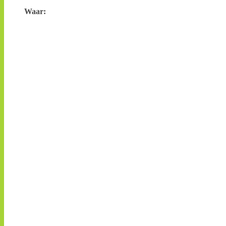
Waar: