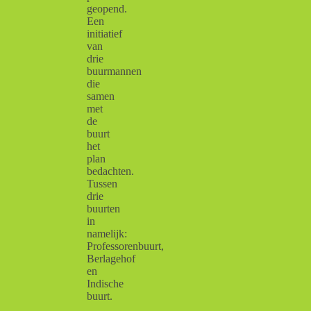
geopend.
Een
initiatief
van
drie
buurmannen
die
samen
met
de
buurt
het
plan
bedachten.
Tussen
drie
buurten
in
namelijk:
Professorenbuurt,
Berlagehof
en
Indische
buurt.