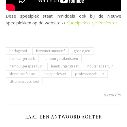
Deze speelplek staat inmiddels ook bij de nieuwe
speelplekken op de website ->
Speelplek Lutje Perfester
berlagehof
bewonersinitiatief
groningen
hamburgerpark
hamburgerplantsoen
hamburgerspeeltuin
hamburgerstraat
houtenspeeltuin
kleine professor
lutjeperfester
professorenbuurt
stfransiscusschool
0 reacties
LAAT EEN ANTWOORD ACHTER