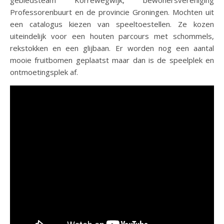
gebiedsteam Korrewegwijk, bewonersvereniging
Professorenbuurt en de provincie Groningen. Mochten uit
een catalogus kiezen van speeltoestellen. Ze kozen
uiteindelijk voor een houten parcours met schommels,
rekstokken en een glijbaan. Er worden nog een aantal
mooie fruitbomen geplaatst maar dan is de speelplek en
ontmoetingsplek af.